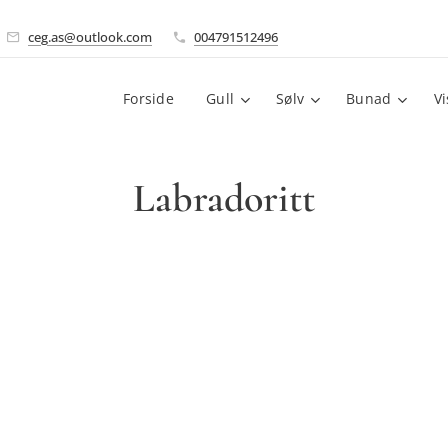
ceg.as@outlook.com
004791512496
Forside
Gull
Sølv
Bunad
V
Labradoritt